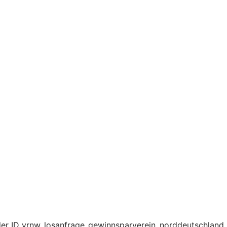
er ID vrnw_losanfrage_gewinnsparverein_norddeutschland,