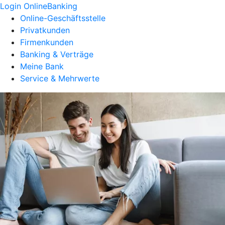
Login OnlineBanking
Online-Geschäftsstelle
Privatkunden
Firmenkunden
Banking & Verträge
Meine Bank
Service & Mehrwerte