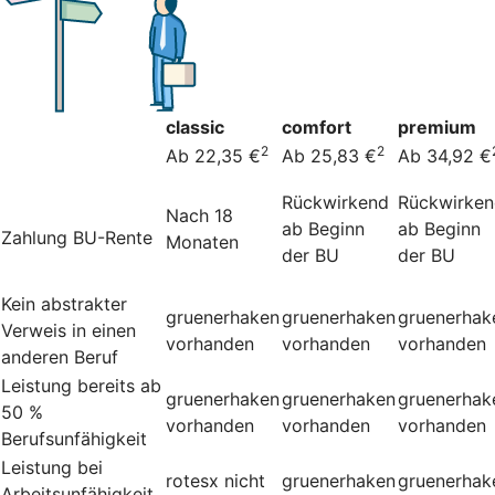
classic
comfort
premium
2
2
Ab 22,35 €
Ab 25,83 €
Ab 34,92 €
Rückwirkend
Rückwirke
Nach 18
ab Beginn
ab Beginn
Zahlung BU-Rente
Monaten
der BU
der BU
Kein abstrakter
gruenerhaken
gruenerhaken
gruenerhak
Verweis in einen
vorhanden
vorhanden
vorhanden
anderen Beruf
Leistung bereits ab
gruenerhaken
gruenerhaken
gruenerhak
50 %
vorhanden
vorhanden
vorhanden
Berufsunfähigkeit
Leistung bei
rotesx
nicht
gruenerhaken
gruenerhak
Arbeitsunfähigkeit