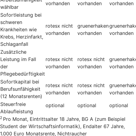
vorhanden
vorhanden
vorhanden
wählbar
Sofortleistung bei
schweren
rotesx
nicht
gruenerhaken
gruenerhak
Krankheiten wie
vorhanden
vorhanden
vorhanden
Krebs, Herzinfarkt,
Schlaganfall
Zusätzliche
Leistung im Fall
rotesx
nicht
rotesx
nicht
gruenerhak
der
vorhanden
vorhanden
vorhanden
Pflegebedürftigkeit
Sofortkapital bei
rotesx
nicht
rotesx
nicht
gruenerhak
Berufsunfähigkeit
vorhanden
vorhanden
vorhanden
(12 Monatsrenten)
Steuerfreie
optional
optional
optional
Ablaufleistung
2
Pro Monat, Eintrittsalter 18 Jahre, BG A (zum Beispiel
Student der Wirtschaftsinformatik), Endalter 67 Jahre,
1.000 Euro Monatsrente, Nichtraucher