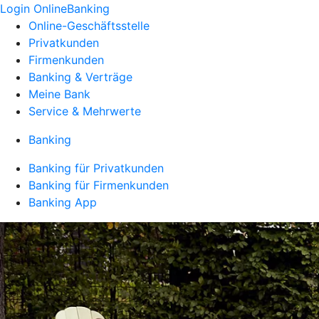
Login OnlineBanking
Online-Geschäftsstelle
Privatkunden
Firmenkunden
Banking & Verträge
Meine Bank
Service & Mehrwerte
Banking
Banking für Privatkunden
Banking für Firmenkunden
Banking App