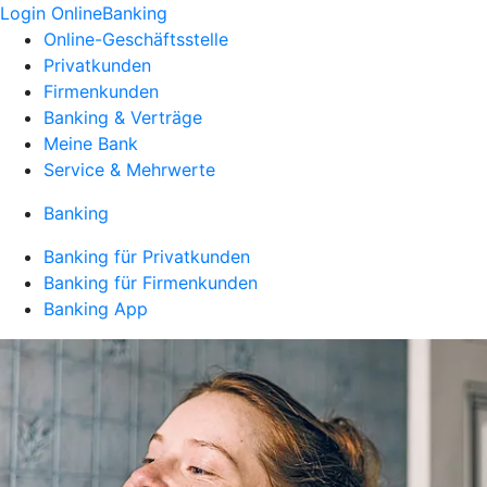
Login OnlineBanking
Online-Geschäftsstelle
Privatkunden
Firmenkunden
Banking & Verträge
Meine Bank
Service & Mehrwerte
Banking
Banking für Privatkunden
Banking für Firmenkunden
Banking App