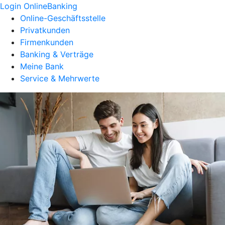
Login OnlineBanking
Online-Geschäftsstelle
Privatkunden
Firmenkunden
Banking & Verträge
Meine Bank
Service & Mehrwerte