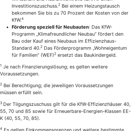
2
Investitionszuschuss.
Bei einem Heizungstausch
bekommen Sie bis zu 70 Prozent der Kosten von der
4
KfW.
Förderung speziell für Neubauten
: Das KfW-
Programm „Klimafreundlicher Neubau” fördert den
Bau oder Kauf eines Neubaus im Effizienzhaus-
2
Standard 40.
Das Förderprogramm „Wohneigentum
2
für Familien” (WEF)
ersetzt das Baukindergeld.
1
Je nach Finanzierungslösung; es gelten weitere
Voraussetzungen.
2
Bei Berechtigung; die jeweiligen Voraussetzungen
müssen erfüllt sein.
3
Der Tilgungszuschuss gilt für die KfW-Effizienzhäuser 40,
55, 70 und 85 sowie für Erneuerbare-Energien-Klassen EE-
K (40, 55, 70, 85).
4
Es gelten Einkommensgrenzen und weitere bestimmte